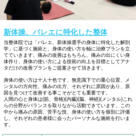
新体操、バレエに特化した整体
当整体院では「バレエ、新体操選手の身体に特化した解剖
学」に基づく施術と、身体の使い方を軸に治療プランを立
てていきます。痛みの改善はもちろん、痛みの出にくい身
体作り、身体の使い方による技術の向上を目標としてアナ
タだけの改善プランをご提案させて頂きます。
身体の使い方は十人十色です、無意識下での重心位置、メ
ンタルの方向性、痛みの出方、それぞれに原因があり、原
因を見つけて改善する事こそがとても重要です。
人間の心と身体は(筋、骨格)(内臓)(脳、神経)(メンタル)これ
らの分野がバランスを取りながら活動できています。この
中から痛みの原因、苦手な技、身体の使い方を個別に評価
し、それぞれの患者様に会ったパーソナルな施術を行いま
す。