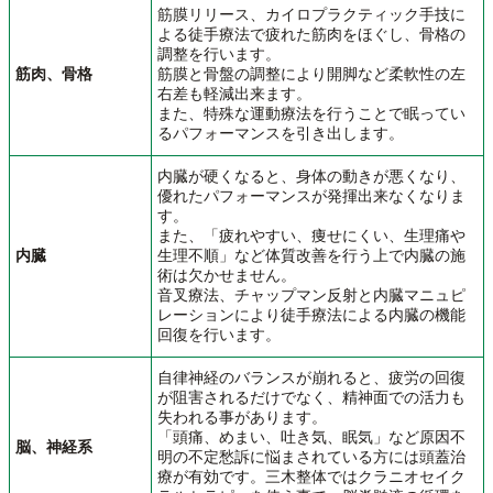
筋膜リリース、カイロプラクティック手技に
よる徒手療法で疲れた筋肉をほぐし、骨格の
調整を行います。
筋肉、骨格
筋膜と骨盤の調整により開脚など柔軟性の左
右差も軽減出来ます。
また、特殊な運動療法を行うことで眠ってい
るパフォーマンスを引き出します。
内臓が硬くなると、身体の動きが悪くなり、
優れたパフォーマンスが発揮出来なくなりま
す。
また、「疲れやすい、痩せにくい、生理痛や
内臓
生理不順」など体質改善を行う上で内臓の施
術は欠かせません。
音叉療法、チャップマン反射と内臓マニュピ
レーションにより徒手療法による内臓の機能
回復を行います。
自律神経のバランスが崩れると、疲労の回復
が阻害されるだけでなく、精神面での活力も
失われる事があります。
「頭痛、めまい、吐き気、眠気」など原因不
脳、神経系
明の不定愁訴に悩まされている方には頭蓋治
療が有効です。三木整体ではクラニオセイク