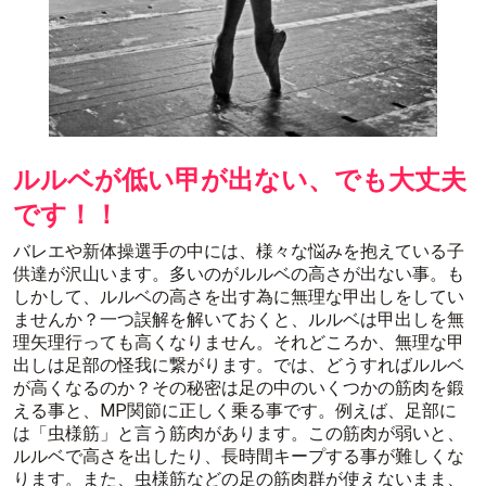
ルルベが低い甲が出ない、でも大丈夫
です！！
バレエや新体操選手の中には、様々な悩みを抱えている子
供達が沢山います。多いのがルルベの高さが出ない事。も
しかして、ルルベの高さを出す為に無理な甲出しをしてい
ませんか？一つ誤解を解いておくと、ルルベは甲出しを無
理矢理行っても高くなりません。それどころか、無理な甲
出しは足部の怪我に繋がります。では、どうすればルルベ
が高くなるのか？その秘密は足の中のいくつかの筋肉を鍛
える事と、MP関節に正しく乗る事です。例えば、足部に
は「虫様筋」と言う筋肉があります。この筋肉が弱いと、
ルルベで高さを出したり、長時間キープする事が難しくな
ります。また、虫様筋などの足の筋肉群が使えないまま、