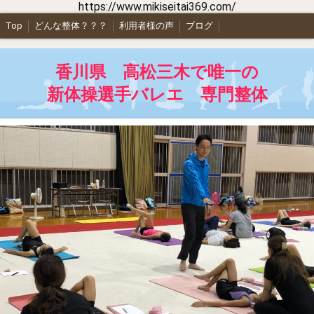
https://www.mikiseitai369.com/
Top
どんな整体？？？
利用者様の声
ブログ
香川県 高松三木で唯一の
新体操選手バレエ 専門整体