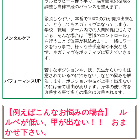
ラルセラピーを使う事で、脳脊髄液の循環を
調整し自律神経のバランスを整えます。
緊張しやすい、本番で100%の力が発揮出来な
い、どうしてもネガティヴになってしまう、
学校、職場、チーム内での人間関係に悩んで
いる、そんな場合は「意識のコントロール」
メンタルケア
を行うことで改善が見込めます。一緒にワー
クを行う事で、様々な苦手意識や不安な感
情、ネガティヴをポジティブに変えていきま
す。
苦手なポジションや、技、先生からいつも注
意されているのに治らない、などの悩みを解
パフォーマンスUP
決します。ポジションや技が上手く出来ない
のには全て理由があります。身体の使い方を
改善する事で多くの場合は改善されます。
【例えばこんなお悩みの場合】 ル
ルベが低い、甲が出ない！！ おま
かせ下さい。