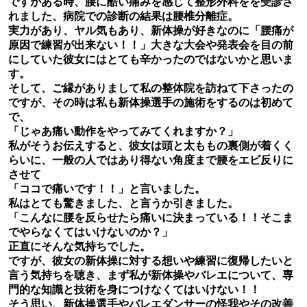
ですがある時、腰に酷い痛みを感じて整形外科をを受診さ
れました、病院での診断の結果は腰椎分離症。
実力があり、ヤル気もあり、新体操が好きなのに「腰痛が
原因で練習が出来ない！！」大きな大会や発表会を目の前
にしていた彼女にはとても辛かったのではないかと思いま
す。
そして、ご縁がありまして私の整体院を訪ねて下さったの
ですが、その時は私も新体操選手の施術をするのは初めて
で、
「じゃあ痛い動作をやってみてくれますか？」
私がそうお伝えすると、彼女は頭と太ももの裏側が着くく
らいに、一般の人ではあり得ない角度まで腰をエビ反りに
させて
「ココで痛いです！！」と言いました。
私はとても驚きました、と言うか引きました。
「こんなに腰を反らせたら痛いに決まっている！！そこま
でやらなくてはいけないのか？」
正直にそんな気持ちでした。
ですが、彼女の新体操に対する想いや練習に復帰したいと
言う気持ちを聴き、まず私が新体操やバレエについて、専
門的な知識と技術を身につけなくてはいけない！！
そう思い、新体操選手やバレエダンサーの怪我やその改善